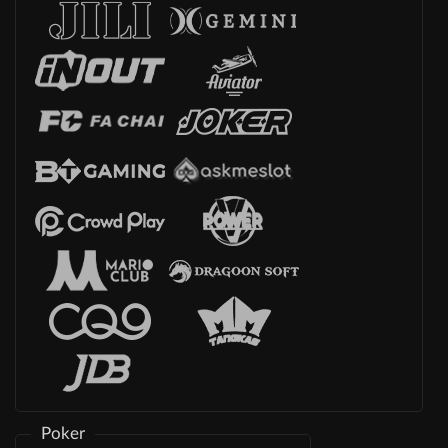
Poker