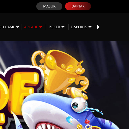
MASUK
DAFTAR
SH GAME
ARCADE
POKER
E-SPORTS
SABUNG AYAM