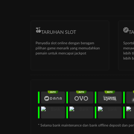
TARUHAN SLOT
T
Penyedia slot online dengan beragam
Sports
pilihan game menarik yang memudahkan
menawa
pemain untuk mencapai jackpot
lebih 
lebih 
* Selama bank maintenance dan bank offline deposit dan pen