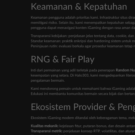
Keamanan & Kepatuhan
Keamanan pengguna adalah prioritas kami. Infrastruktur situs di
memitigasi risiko. Selain itu, kami menempatkan kepatuhan sebag
pengguna dapat menavigasi konten iGaming dengan rasa aman 
Transparansi kebijakan: penjelasan jelas tentang data, cookie, da
Standar keamanan: praktik enkripsi dan hardening sistem untuk me
Peninjauan rutin: evaluasi berkala agar prosedur keamanan tetap r
RNG & Fair Play
Inti dari permainan yang adil terletak pada penerapan
Random Num
kesempatan yang setara. Di Halo303, kami mengedepankan literasi
pengalaman bermain.
Kami mendorong pemain untuk memahami bahwa iGaming adalah bentu
Edukasi ini membantu komunitas bermain secara bijak dan berta
Ekosistem Provider & Pe
Ekosistem iGaming modern ditandai oleh keberagaman tema, mekan
Kualitas mekanik:
kejelasan fitur, putaran bonus, dan desain anta
Transparansi metrik:
penjelasan konsep RTP, volatilitas, dan aturan