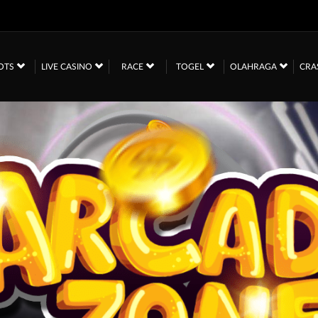
OTS
LIVE CASINO
RACE
TOGEL
OLAHRAGA
CRA