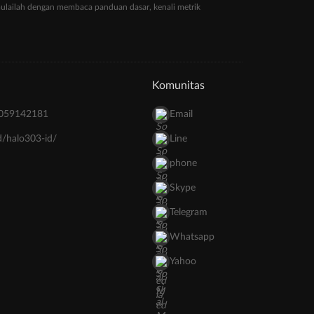
ulailah dengan membaca panduan dasar, kenali metrik
Komunitas
059142181
Email
id/halo303-id/
Line
phone
Skype
Telegram
Whatsapp
Yahoo