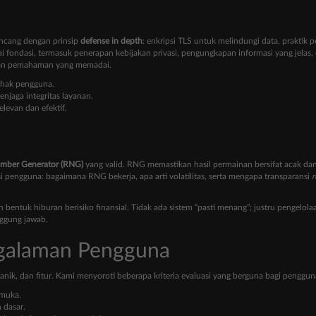
rancang dengan prinsip
defense in depth
: enkripsi TLS untuk melindungi data, praktik
ai fondasi, termasuk penerapan kebijakan privasi, pengungkapan informasi yang jel
dan pemahaman yang memadai.
n hak pengguna.
njaga integritas layanan.
elevan dan efektif.
ber Generator (RNG)
yang valid. RNG memastikan hasil permainan bersifat acak dan
 pengguna: bagaimana RNG bekerja, apa arti volatilitas, serta mengapa transparansi
r
k hiburan berisiko finansial. Tidak ada sistem “pasti menang”; justru pengelolaan 
nggung jawab.
ngalaman Pengguna
ik, dan fitur. Kami menyoroti beberapa kriteria evaluasi yang berguna bagi penggu
rmuka.
 dasar.