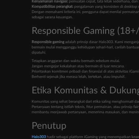
Kenyamanan navigasi:
pemuatan cepat, tata letak sederhana, dan
Kompatibilitas perangkat:
pengalaman yang konsisten di desktop 
Dengan memahami kriteria ini, pengguna dapat menilai permainan
sebagai sarana keuangan.
Responsible Gaming (18+
Responsible gaming
adalah prinsip dasar Halo303. Kami menganju
bermain mulai mengganggu kehidupan sehari-hari, carilah bantua
dipatuhi.
Tetapkan anggaran dan waktu bermain sebelum mulai.
Jangan mengejar kekalahan atau bermain di luar rencana.
Prioritaskan komitmen pribadi dan finansial di atas aktivitas iGami
Berhenti sejenak jika merasa lelah, tertekan, atau impulsif.
Etika Komunitas & Dukun
Komunitas yang sehat berangkat dari etika saling menghormati da
Pertanyaan tentang istilah teknis, fitur permainan, atau prinsip
membantu menjawab pertanyaan, menerima masukan, dan menindak
Penutup
Halo303
hadir sebagai platform iGaming yang menempatkan keaman