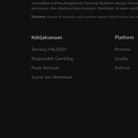
memastikan bahwa pengalaman iGaming dipahami sebagai hiburan
permainan, dan tetapkan batas bermain. Komitmen ini akan mem
Disclaimer:
Konten ini ditujukan untuk audiens dewasa. Patuhi hukum dan pe
Kebijaksanaan
Platform
Tentang HALO303
Promosi
Responsible Gambling
Loyalty
Pusat Bantuan
Referral
Syarat dan Ketentuan