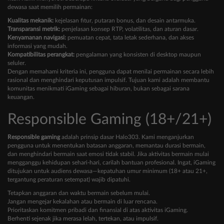
dewasa saat memilih permainan:
Kualitas mekanik:
kejelasan fitur, putaran bonus, dan desain antarmuka.
Transparansi metrik:
penjelasan konsep RTP, volatilitas, dan aturan dasar.
Kenyamanan navigasi:
pemuatan cepat, tata letak sederhana, dan akses
informasi yang mudah.
Kompatibilitas perangkat:
pengalaman yang konsisten di desktop maupun
seluler.
Dengan memahami kriteria ini, pengguna dapat menilai permainan secara lebih
rasional dan menghindari keputusan impulsif. Tujuan kami adalah membantu
komunitas menikmati iGaming sebagai hiburan, bukan sebagai sarana
keuangan.
Responsible Gaming (18+/21+)
Responsible gaming
adalah prinsip dasar Halo303. Kami menganjurkan
pengguna untuk menentukan batasan anggaran, memantau durasi bermain,
dan menghindari bermain saat emosi tidak stabil. Jika aktivitas bermain mulai
mengganggu kehidupan sehari-hari, carilah bantuan profesional. Ingat, iGaming
ditujukan untuk audiens dewasa—kepatuhan umur minimum (18+ atau 21+,
tergantung peraturan setempat) wajib dipatuhi.
Tetapkan anggaran dan waktu bermain sebelum mulai.
Jangan mengejar kekalahan atau bermain di luar rencana.
Prioritaskan komitmen pribadi dan finansial di atas aktivitas iGaming.
Berhenti sejenak jika merasa lelah, tertekan, atau impulsif.