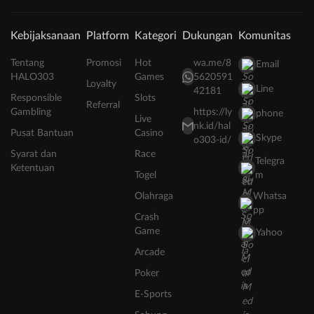
Kebijaksanaan
Platform
Kategori
Dukungan
Komunitas
Tentang
Promosi
Hot
wa.me/8
Email
HALO303
Games
5620591
Loyalty
Line
42181
Responsible
Slots
Referral
Gambling
https://ly
phone
Live
nk.id/hal
Pusat Bantuan
Casino
Skype
o303-id/
Syarat dan
Race
Telegra
Ketentuan
Togel
m
Olahraga
Whatsa
pp
Crash
Game
Yahoo
Arcade
Poker
E-Sports