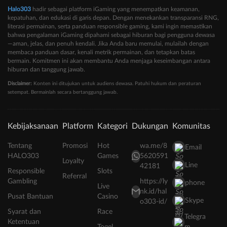
Halo303
hadir sebagai platform iGaming yang menempatkan keamanan,
kepatuhan, dan edukasi di garis depan. Dengan menekankan transparansi RNG,
literasi permainan, serta panduan responsible gaming, kami ingin memastikan
bahwa pengalaman iGaming dipahami sebagai hiburan bagi pengguna dewasa
—aman, jelas, dan penuh kendali. Jika Anda baru memulai, mulailah dengan
membaca panduan dasar, kenali metrik permainan, dan tetapkan batas
bermain. Komitmen ini akan membantu Anda menjaga keseimbangan antara
hiburan dan tanggung jawab.
Disclaimer:
Konten ini ditujukan untuk audiens dewasa. Patuhi hukum dan peraturan
setempat. Bermainlah secara bertanggung jawab.
Kebijaksanaan
Platform
Kategori
Dukungan
Komunitas
Tentang
Promosi
Hot
wa.me/8
Email
HALO303
Games
5620591
Loyalty
Line
42181
Responsible
Slots
Referral
Gambling
https://ly
phone
Live
nk.id/hal
Pusat Bantuan
Casino
Skype
o303-id/
Syarat dan
Race
Telegra
Ketentuan