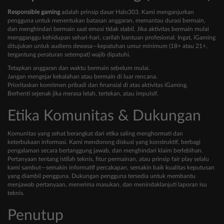
Responsible gaming
adalah prinsip dasar Halo303. Kami menganjurkan
pengguna untuk menentukan batasan anggaran, memantau durasi bermain,
dan menghindari bermain saat emosi tidak stabil. Jika aktivitas bermain mulai
mengganggu kehidupan sehari-hari, carilah bantuan profesional. Ingat, iGaming
ditujukan untuk audiens dewasa—kepatuhan umur minimum (18+ atau 21+,
tergantung peraturan setempat) wajib dipatuhi.
Tetapkan anggaran dan waktu bermain sebelum mulai.
Jangan mengejar kekalahan atau bermain di luar rencana.
Prioritaskan komitmen pribadi dan finansial di atas aktivitas iGaming.
Berhenti sejenak jika merasa lelah, tertekan, atau impulsif.
Etika Komunitas & Dukungan
Komunitas yang sehat berangkat dari etika saling menghormati dan
keterbukaan informasi. Kami mendorong diskusi yang konstruktif, berbagi
pengalaman secara bertanggung jawab, dan menghindari klaim berlebihan.
Pertanyaan tentang istilah teknis, fitur permainan, atau prinsip fair play selalu
kami sambut—semakin informatif percakapan, semakin baik kualitas keputusan
yang diambil pengguna. Dukungan pengguna tersedia untuk membantu
menjawab pertanyaan, menerima masukan, dan menindaklanjuti laporan isu
teknis.
Penutup